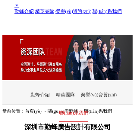

勤蜂介紹
精英團隊
榮譽(yù)資質(zhì)
聯(lián)系我們
勤蜂介紹
精英團隊
榮譽(yù)資質(zhì)
當前位置：首頁(yè)
關(guān)于勤蜂
聯(lián)系我們
-
-
聯(lián)系我們
深圳市勤蜂廣告設計有限公司