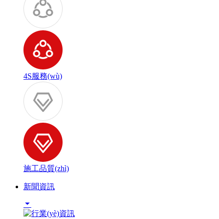
4S服務(wù)
施工品質(zhì)
新聞資訊
