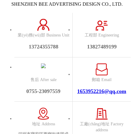
SHENZHEN BEE ADVERTISING DESIGN CO., LTD.
業(yè)務(wù)部 Business Unit
工程部 Engineering
13724355788
13827489199
售后 After sale
郵箱 Email
0755-23097559
1653952216@qq.com
地址 Address
工廠(chǎng)地址 Factory
address