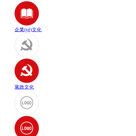
企業(yè)文化
黨政文化