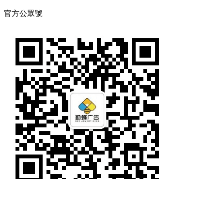
官方公眾號
首頁(yè)