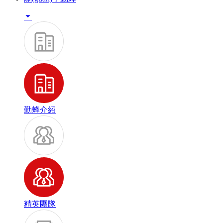

勤蜂介紹
精英團隊