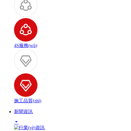
4S服務(wù)
施工品質(zhì)
新聞資訊
