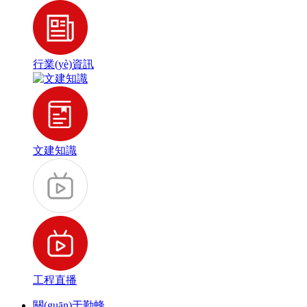
行業(yè)資訊
文建知識
工程直播
關(guān)于勤蜂