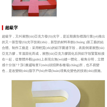
超級字
超級字，又叫液態(tài)亞克力發(fā)光字，是近期廣告標識行業(yè)推出
的又一新型發(fā)光字技術(shù)，新型的材料和創(chuàng )新工藝的結
合體。制作工藝是：采用輕質(zhì)的鋁字圍邊字殼，表面倒灌液態(tài)
亞克力膠，常溫固化而成，液態(tài)亞克力膠固化后與鋁字殼緊緊粘接
在一起，從整體外觀(guān)上表現出無(wú)縫一體化，棱角分明，立體
感十分強?？蓱糜趯毎查T(mén)頭招牌各種場(chǎng)所，也不易變
色，是改變樹(shù)脂字戶(hù)外環(huán)境氧化變色的技術(shù)措施。