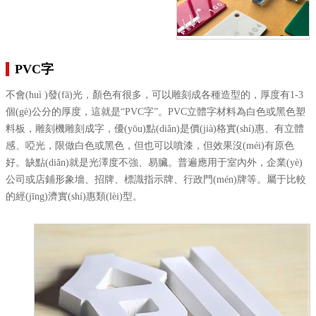
PVC字
不會(huì )發(fā)光，顏色有很多，可以雕刻成各種造型的，厚度有1-3
個(gè)公分的厚度，這就是“PVC字”。PVC立體字材料為白色或黑色塑
料板，雕刻機雕刻成字，優(yōu)點(diǎn)是價(jià)格實(shí)惠、有立體
感、啞光，限做白色或黑色，但也可以噴漆，但效果沒(méi)有原色
好。缺點(diǎn)就是光澤度不強、易臟。普遍應用于室內外，企業(yè)
公司或店鋪形象墻、招牌、標識指示牌、行政門(mén)牌等。屬于比較
的經(jīng)濟實(shí)惠類(lèi)型。