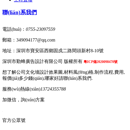
聯(lián)系我們
電話(huà)：
0755-23097559
郵箱：349094177@qq.com
地址：深圳市寶安區西鄉固戍二路間頭新村8-10號
深圳市勤蜂廣告設計有限公司 版權所有
粵ICP備2020098470號
想了解公司文化墻設計效果圖,材料風(fēng)格,制作流程,費用,
報價(jià)多少錢(qián),哪家好請聯(lián)系我們.
服務(wù)熱線(xiàn)
13724355788
加微信，詢(xún)方案
官方公眾號