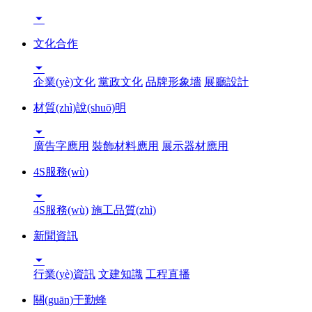

文化合作

企業(yè)文化
黨政文化
品牌形象墻
展廳設計
材質(zhì)說(shuō)明

廣告字應用
裝飾材料應用
展示器材應用
4S服務(wù)

4S服務(wù)
施工品質(zhì)
新聞資訊

行業(yè)資訊
文建知識
工程直播
關(guān)于勤蜂