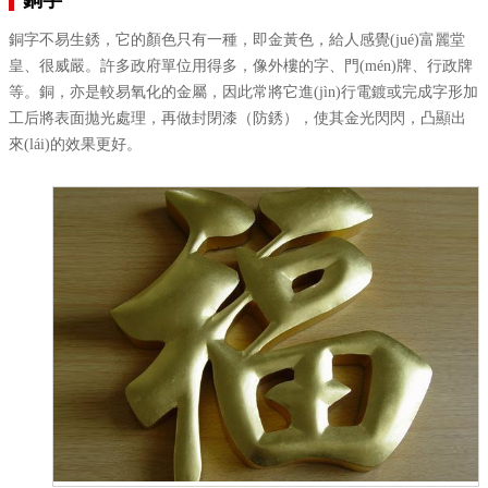
銅字
銅字不易生銹，它的顏色只有一種，即金黃色，給人感覺(jué)富麗堂
皇、很威嚴。許多政府單位用得多，像外樓的字、門(mén)牌、行政牌
等。銅，亦是較易氧化的金屬，因此常將它進(jìn)行電鍍或完成字形加
工后將表面拋光處理，再做封閉漆（防銹），使其金光閃閃，凸顯出
來(lái)的效果更好。