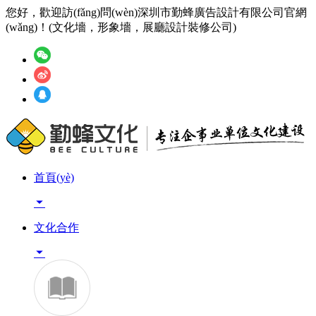
您好，歡迎訪(fǎng)問(wèn)深圳市勤蜂廣告設計有限公司官網
(wǎng)！(文化墻，形象墻，展廳設計裝修公司)
首頁(yè)

文化合作
