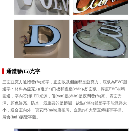
通體發(fā)光字
三面亞克力通體發(fā)光字，正面以及側面都是亞克力，底板為PVC圍
邊字：材料為亞克力(進(jìn)口板和國產(chǎn)板)面板，厚度PVC材料
圍邊，字內芯鋪LED光源，優(yōu)點(diǎn)是夜間發(fā)亮、表面光
澤、顏色鮮亮、防水、最重要的是節能，缺點(diǎn)就是字不能做得太
小，適合室內外，寶安門(mén)店招牌、企業(yè)大型宣傳樓宇字標、
展會(huì )展覽字體。