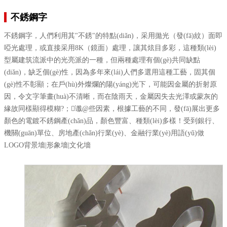
不銹鋼字
不銹鋼字，人們利用其"不銹"的特點(diǎn)，采用拋光（發(fā)紋）面即
啞光處理，或直接采用8K（鏡面）處理，讓其炫目多彩，這種類(lèi)
型屬建筑流派中的光亮派的一種，但兩種處理有個(gè)共同缺點
(diǎn)，缺乏個(gè)性，因為多年來(lái)人們多選用這種工藝，固其個
(gè)性不彰顯；在戶(hù)外燦爛的陽(yáng)光下，可能因金屬的折射原
因，令文字筆畫(huà)不清晰，而在陰雨天，金屬因失去光澤或蒙灰的
緣故同樣顯得模糊?；谶@些因素，根據工藝的不同，發(fā)展出更多
顏色的電鍍不銹鋼產(chǎn)品，顏色豐富、種類(lèi)多樣！受到銀行、
機關(guān)單位、房地產(chǎn)行業(yè)、金融行業(yè)用語(yǔ)做
LOGO背景墻|形象墻|文化墻