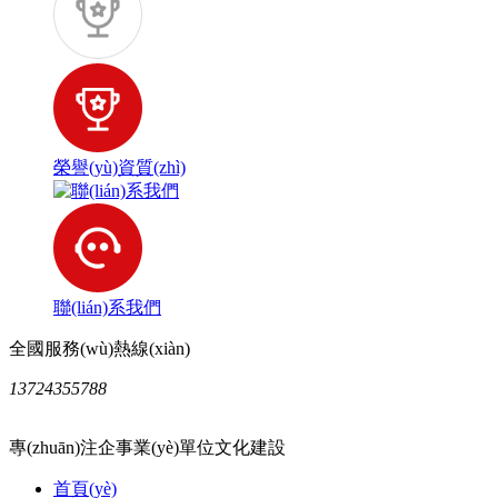
榮譽(yù)資質(zhì)
聯(lián)系我們
全國服務(wù)熱線(xiàn)
13724355788
專(zhuān)注企事業(yè)單位文化建設
首頁(yè)