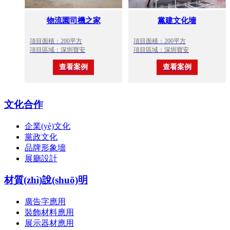
物流園司機之家
黨建文化墻
項目面積：200平方
項目面積：200平方
項目區域：深圳寶安
項目區域：深圳寶安
查看案例
查看案例
文化合作
企業(yè)文化
黨政文化
品牌形象墻
展廳設計
材質(zhì)說(shuō)明
廣告字應用
裝飾材料應用
展示器材應用