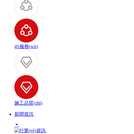
4S服務(wù)
施工品質(zhì)
新聞資訊
