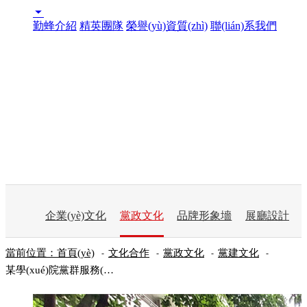

勤蜂介紹
精英團隊
榮譽(yù)資質(zhì)
聯(lián)系我們
企業(yè)文化
黨政文化
品牌形象墻
展廳設計
當前位置：首頁(yè)
文化合作
黨政文化
黨建文化
-
-
-
-
某學(xué)院黨群服務(wù)中心文化墻