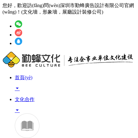
您好，歡迎訪(fǎng)問(wèn)深圳市勤蜂廣告設計有限公司官網
(wǎng)！(文化墻，形象墻，展廳設計裝修公司)
首頁(yè)

文化合作
