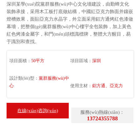
深圳某學(xué)院黨群服務(wù)中心文化墻建設，由勤蜂文化
裝飾承接，采用木工板打底做結構，中國紅亞克力飾面并鑲嵌
燈槽效果，面貼亞克力水晶字，外立面采用鋁方通烤紅色漆做
幕墻，把整個(gè)黨群服務(wù)中心樓宇全包裝飾，加上黃色
紅色烤漆金屬字，和門(mén)頭標識標牌，整體大方醒目，易
于識別和查找。
項目面積：
50平方
項目區域：
深圳
設計類(lèi)型：
黨群服務(wù)中
心
使用主材：
鋁方通、亞克力
在線(xiàn)咨詢(xún)
服務(wù)熱線(xiàn)：
13724355788