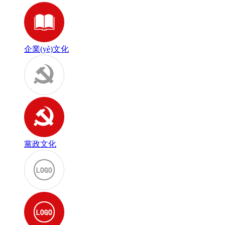
企業(yè)文化
黨政文化