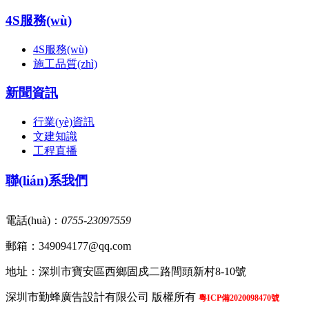
4S服務(wù)
4S服務(wù)
施工品質(zhì)
新聞資訊
行業(yè)資訊
文建知識
工程直播
聯(lián)系我們
電話(huà)：
0755-23097559
郵箱：349094177@qq.com
地址：深圳市寶安區西鄉固戍二路間頭新村8-10號
深圳市勤蜂廣告設計有限公司 版權所有
粵ICP備2020098470號