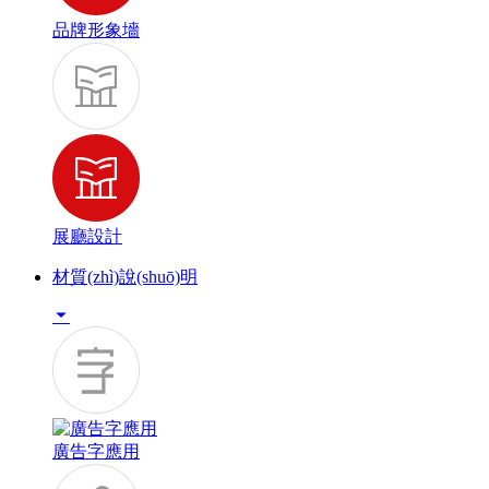
品牌形象墻
展廳設計
材質(zhì)說(shuō)明

廣告字應用