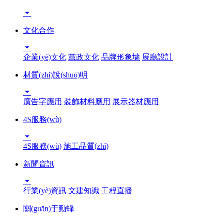

文化合作

企業(yè)文化
黨政文化
品牌形象墻
展廳設計
材質(zhì)說(shuō)明

廣告字應用
裝飾材料應用
展示器材應用
4S服務(wù)

4S服務(wù)
施工品質(zhì)
新聞資訊

行業(yè)資訊
文建知識
工程直播
關(guān)于勤蜂