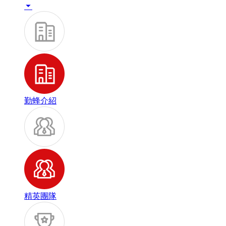

勤蜂介紹
精英團隊