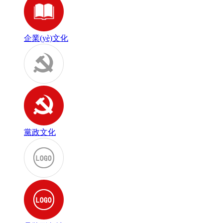
企業(yè)文化
黨政文化