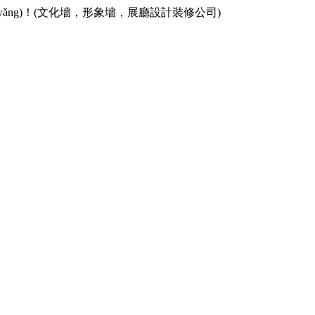
g)！(文化墻，形象墻，展廳設計裝修公司)