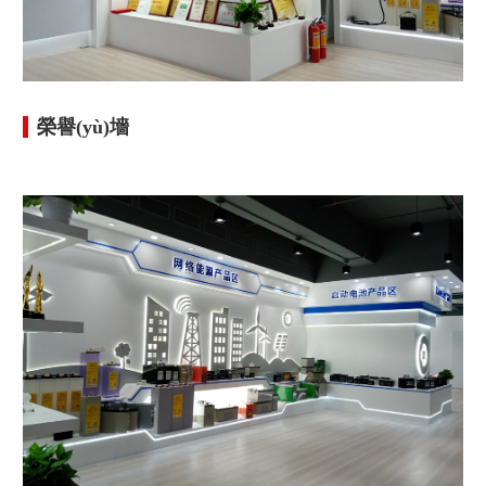
榮譽(yù)墻