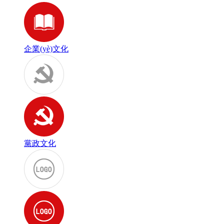
企業(yè)文化
黨政文化