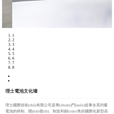
1
2
3
4
5
6
7
8
理士電池文化墻
理士國際技術(shù)有限公司是專(zhuān)門(mén)從事全系列蓄
電池的研制、開(kāi)發(fā)、制造和銷(xiāo)售的國際化新型高