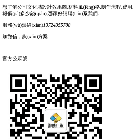
想了解公司文化墻設計效果圖,材料風(fēng)格,制作流程,費用,
報價(jià)多少錢(qián),哪家好請聯(lián)系我們.
服務(wù)熱線(xiàn)
13724355788
加微信，詢(xún)方案
官方公眾號