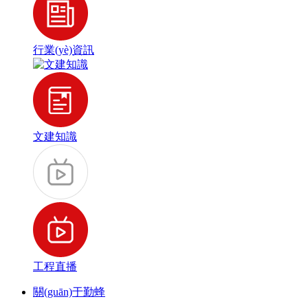
行業(yè)資訊
文建知識
工程直播
關(guān)于勤蜂