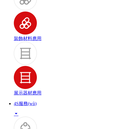
裝飾材料應用
展示器材應用
4S服務(wù)
