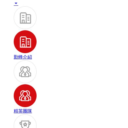

勤蜂介紹
精英團隊